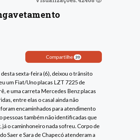
Visualizações: 42468
engavetamento
Compartilhe
20
sta sexta-feira (6), deixou o trânsito
eu um Fiat/Uno placas LZT 7225 de
ê, e uma carreta Mercedes Benz placas
das, entre elas o casal ainda não
es foram encaminhados para atendimento
co pessoas também não identificadas que
já o caminhoneiro nada sofreu. Corpo de
s do Saer e Sara de Chapecó atenderam a