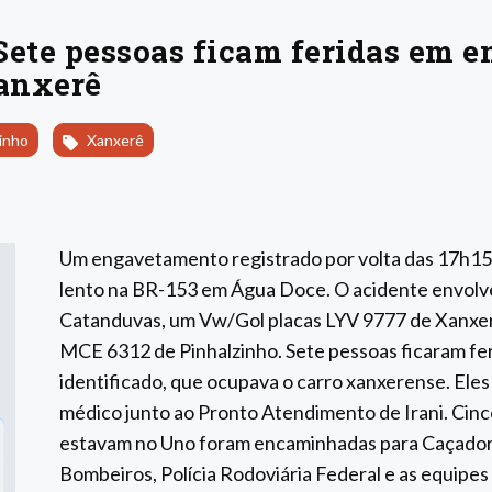
te pessoas ficam feridas em 
anxerê
inho
Xanxerê
Um engavetamento registrado por volta das 17h15 de
lento na BR-153 em Água Doce. O acidente envolv
Catanduvas, um Vw/Gol placas LYV 9777 de Xanxer
MCE 6312 de Pinhalzinho. Sete pessoas ficaram feri
identificado, que ocupava o carro xanxerense. El
médico junto ao Pronto Atendimento de Irani. Cin
estavam no Uno foram encaminhadas para Caçador, 
Bombeiros, Polícia Rodoviária Federal e as equipe