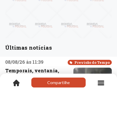
Últimas notícias
08/08/26 às 11:39
Previsão do Tempo
Temporais, ventania,
granizo e ondas
gigantes: dezenas de
Compartilhe
Compartilhe
cidades de SC estão em
alerta em meio a
Ciclone Bomba no Sul
do Brasil