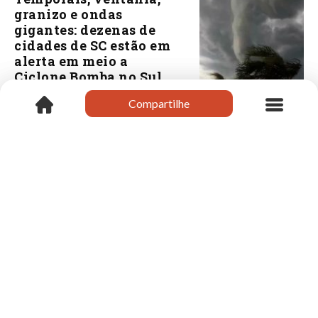
granizo e ondas
gigantes: dezenas de
cidades de SC estão em
alerta em meio a
Ciclone Bomba no Sul
do Brasil
Compartilhe
Compartilhe
08/08/26 às 11:24
Xanxerê
Delegado regional
realiza visita
institucional ao
prefeito em exercício
de Xanxerê
08/08/26 às 11:19
Xanxerê
Prefeito em exercício