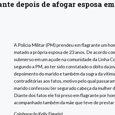
nte depois de afogar esposa em
A Polícia Militar (PM) prendeu em flagrante um h
matado a própria esposa de 23 anos. De acordo co
submerso em um açude na comunidade da Linha Coto
segundo a PM, ao ter sido constatado o óbito da jov
depoimento do marido e também da sogra da vítim
contraditórias aos fatos, motivo pelo qual passaram
marido confessou ter segurado cabeça da mulher d
Diante dos fatos ele foi preso em flagrante por ho
acompanhado também da mãe que teve de prestar e
Colaboração Kelly Figueiró