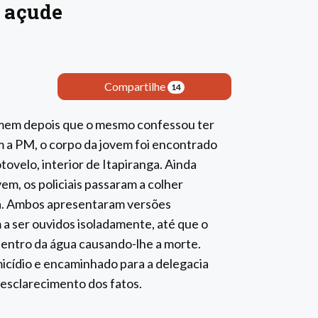
 açude
Compartilhe
14
omem depois que o mesmo confessou ter
m a PM, o corpo da jovem foi encontrado
velo, interior de Itapiranga. Ainda
em, os policiais passaram a colher
a. Ambos apresentaram versões
 a ser ouvidos isoladamente, até que o
entro da água causando-lhe a morte.
micídio e encaminhado para a delegacia
sclarecimento dos fatos.