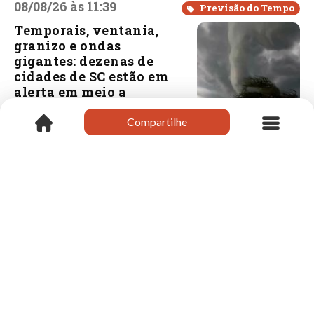
08/08/26 às 11:39
Previsão do Tempo
Temporais, ventania,
granizo e ondas
gigantes: dezenas de
cidades de SC estão em
alerta em meio a
Ciclone Bomba no Sul
do Brasil
Compartilhe
Compartilhe
08/08/26 às 11:24
Xanxerê
Delegado regional
realiza visita
institucional ao
prefeito em exercício
de Xanxerê
08/08/26 às 11:19
Xanxerê