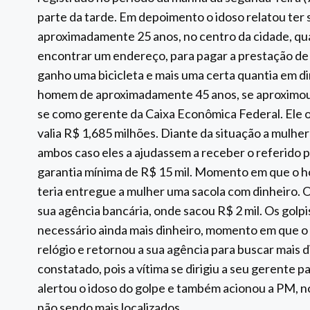
parte da tarde. Em depoimento o idoso relatou ter
aproximadamente 25 anos, no centro da cidade, qu
encontrar um endereço, para pagar a prestação d
ganho uma bicicleta e mais uma certa quantia em d
homem de aproximadamente 45 anos, se aproximou do
se como gerente da Caixa Econômica Federal. Ele 
valia R$ 1,685 milhões. Diante da situação a mulher
ambos caso eles a ajudassem a receber o referido 
garantia mínima de R$ 15 mil. Momento em que o ho
teria entregue a mulher uma sacola com dinheiro. O
sua agência bancária, onde sacou R$ 2 mil. Os golp
necessário ainda mais dinheiro, momento em que o 
relógio e retornou a sua agência para buscar mais 
constatado, pois a vítima se dirigiu a seu gerente p
alertou o idoso do golpe e também acionou a PM, no
não sendo mais localizados.