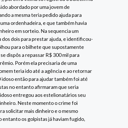
 sido abordado por uma jovem de
ando a mesma teria pedido ajuda para
e uma ordenhadeira, e que também havia
inheiro em sorteio. Na sequencia um
s dois para prestar ajuda, e identificou-
olhou para o bilhete que supostamente
 se dispôs a repassar R$ 300 mil para
prêmio. Porém ela precisaria de uma
mem teria ido até a agência e ao retornar
 idoso então para ajudar também foi até
istas no entanto afirmaram que seria
idoso entregou aos estelionatários seu
dinheiro. Neste momento o crime foi
ara solicitar mais dinheiro e o mesmo
 entanto os golpistas já haviam fugido,