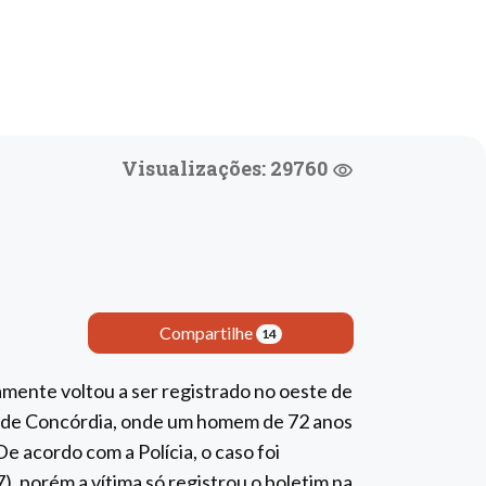
Visualizações: 29760
Compartilhe
14
amente voltou a ser registrado no oeste de
de de Concórdia, onde um homem de 72 anos
De acordo com a Polícia, o caso foi
), porém a vítima só registrou o boletim na