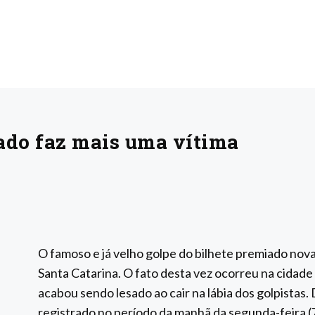
ado faz mais uma vítima
O famoso e já velho golpe do bilhete premiado nov
Santa Catarina. O fato desta vez ocorreu na cida
acabou sendo lesado ao cair na lábia dos golpistas. 
registrado no período da manhã da segunda-feira (7