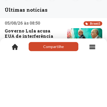
Últimas notícias
05/08/26 às 08:50
Brasil
Governo Lula acusa
EUA de interferência
eleitoral e repudia
cancelamento de visto
Compartilhe
Compartilhe
de embaixadora
05/08/26 às 08:29
Vargeão
Vítima de
engavetamento na 282
em Vargeão resgatado
de helicóptero morre
no hospital