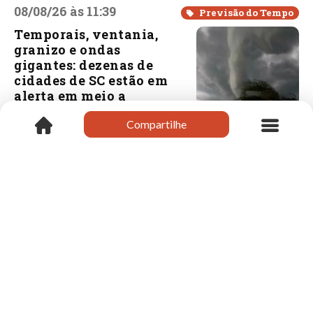
08/08/26 às 11:39
Previsão do Tempo
Temporais, ventania,
granizo e ondas
gigantes: dezenas de
cidades de SC estão em
alerta em meio a
Ciclone Bomba no Sul
Compartilhe
Compartilhe
do Brasil
08/08/26 às 11:24
Xanxerê
Delegado regional
realiza visita
institucional ao
prefeito em exercício
de Xanxerê