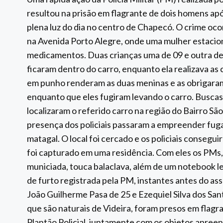
resultou na prisão em flagrante de dois homens ap
plena luz do dia no centro de Chapecó. O crime oco
na Avenida Porto Alegre, onde uma mulher estaci
medicamentos. Duas crianças uma de 09 e outra de 
ficaram dentro do carro, enquanto ela realizava as
em punho renderam as duas meninas e as obrigaram 
enquanto que eles fugiram levando o carro. Buscas 
localizaram o referido carro na região do Bairro S
presença dos policiais passaram a empreender fug
matagal. O local foi cercado e os policiais consegui
foi capturado em uma residência. Com eles os PMs,
municiada, touca balaclava, além de um notebook l
de furto registrada pela PM, instantes antes do ass
João Guilherme Pasa de 25 e Ezequiel Silva dos Sant
que são naturais de Videira, foram presos em flag
Plantão Policial, juntamente com os objetos apree