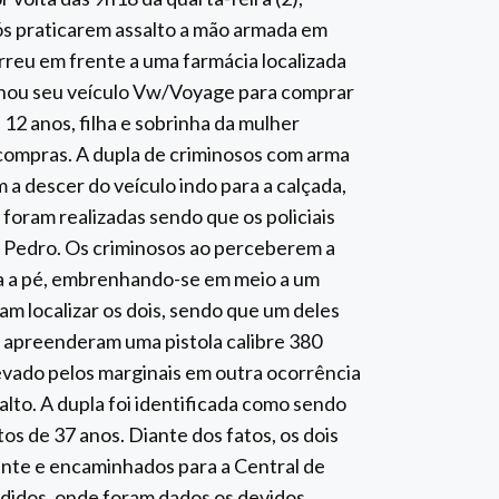
ós praticarem assalto a mão armada em
rreu em frente a uma farmácia localizada
onou seu veículo Vw/Voyage para comprar
12 anos, filha e sobrinha da mulher
 compras. A dupla de criminosos com arma
a descer do veículo indo para a calçada,
foram realizadas sendo que os policiais
ão Pedro. Os criminosos ao perceberem a
a a pé, embrenhando-se em meio a um
ram localizar os dois, sendo que um deles
 apreenderam uma pistola calibre 380
evado pelos marginais em outra ocorrência
alto. A dupla foi identificada como sendo
os de 37 anos. Diante dos fatos, os dois
rante e encaminhados para a Central de
ndidos, onde foram dados os devidos