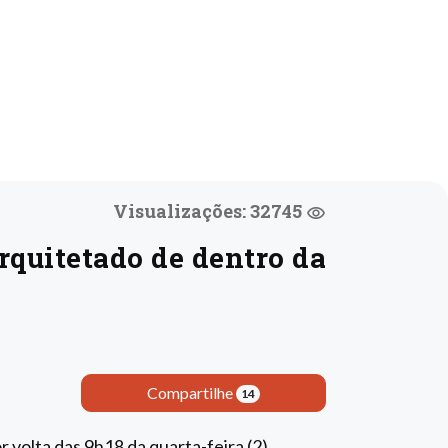
Visualizações: 32745
arquitetado de dentro da
Compartilhe
14
r volta das 9h18 da quarta-feira (2),