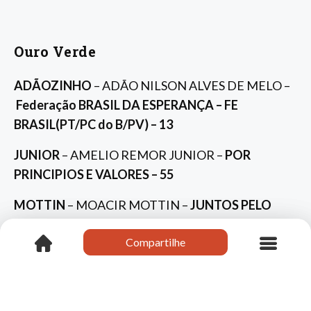
Ouro Verde
ADÃOZINHO
– ADÃO NILSON ALVES DE MELO –
Federação BRASIL DA ESPERANÇA – FE
BRASIL(PT/PC do B/PV) – 13
JUNIOR
– AMELIO REMOR JUNIOR –
POR
PRINCIPIOS E VALORES – 55
MOTTIN
– MOACIR MOTTIN –
JUNTOS PELO
POVO – 22
Compartilhe
Compartilhe
Abelardo Luz