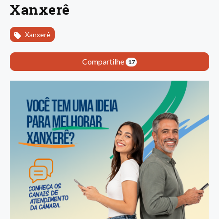
Xanxerê
Xanxerê
Compartilhe
17