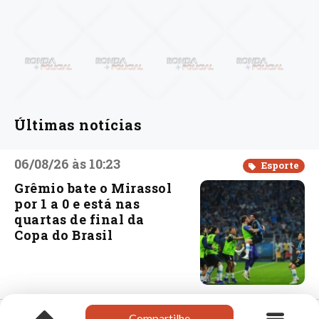
Últimas notícias
06/08/26 às 10:23
Esporte
Grêmio bate o Mirassol
por 1 a 0 e está nas
quartas de final da
Copa do Brasil
06/08/26 às 10:11
Bom Jesus
Compartilhe
Compartilhe