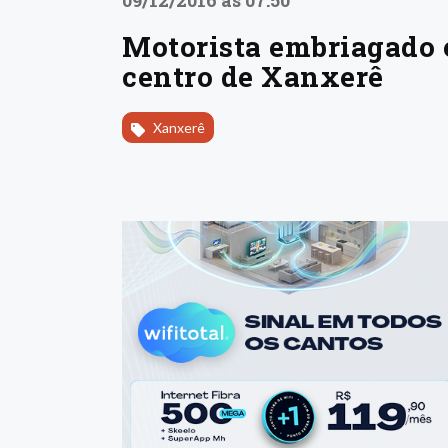
09/12/2016 às 07:50
Motorista embriagado é
centro de Xanxerê
Xanxerê