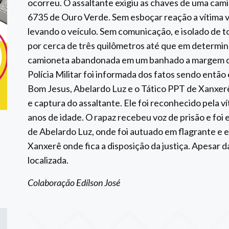
ocorreu. O assaltante exigiu as chaves de uma ca
6735 de Ouro Verde. Sem esboçar reação a vítima vi
levando o veículo. Sem comunicação, e isolado de t
por cerca de três quilômetros até que em determ
camioneta abandonada em um banhado a margem da 
Polícia Militar foi informada dos fatos sendo ent
Bom Jesus, Abelardo Luz e o Tático PPT de Xanxerê 
e captura do assaltante. Ele foi reconhecido pela v
anos de idade. O rapaz recebeu voz de prisão e foi
de Abelardo Luz, onde foi autuado em flagrante e 
Xanxerê onde fica a disposição da justiça. Apesar da
localizada.
Colaboração Edílson José