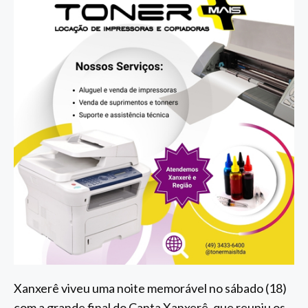
Xanxerê viveu uma noite memorável no sábado (18)
com a grande final do Canta Xanxerê, que reuniu os