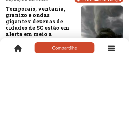
Temporais, ventania,
granizo e ondas
gigantes: dezenas de
cidades de SC estão em
alerta em meio a
Ciclone Bomba no Sul
do Brasil
Compartilhe
Compartilhe
08/08/26 às 11:24
Xanxerê
Delegado regional
realiza visita
institucional ao
prefeito em exercício
de Xanxerê
08/08/26 às 11:19
Xanxerê